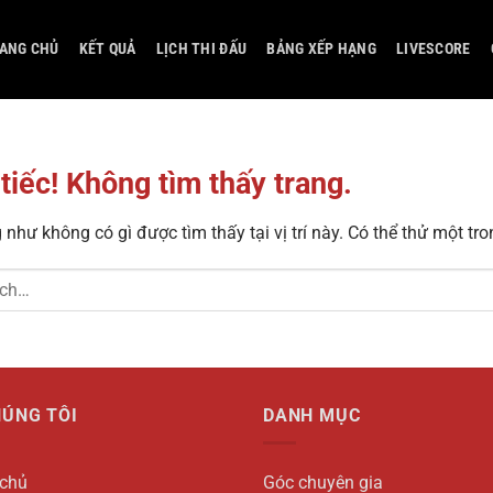
ANG CHỦ
KẾT QUẢ
LỊCH THI ĐẤU
BẢNG XẾP HẠNG
LIVESCORE
 tiếc! Không tìm thấy trang.
như không có gì được tìm thấy tại vị trí này. Có thể thử một tro
HÚNG TÔI
DANH MỤC
 chủ
Góc chuyên gia