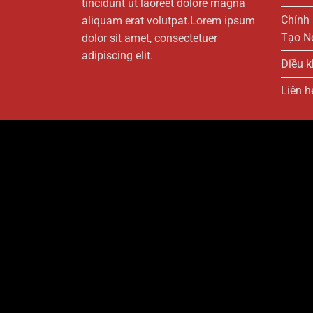
tincidunt ut laoreet dolore magna
Chính
aliquam erat volutpat.Lorem ipsum
Tạo N
dolor sit amet, consectetuer
adipiscing elit.
Điều 
Liên h